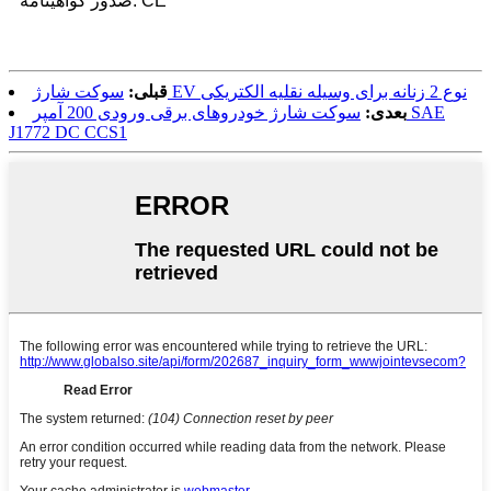
صدور گواهینامه: CE
سوکت شارژ EV نوع 2 زنانه برای وسیله نقلیه الکتریکی
قبلی:
بعدی:
سوکت شارژ خودروهای برقی ورودی 200 آمپر SAE
J1772 DC CCS1