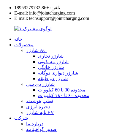
تلفن: +86 18959279732
E-mail: info@jointcharging.com
E-mail: techsupport@jointcharging.com
خانه
محصولات
شارژر AC
شارژر تجاری
شارژر مسکونی
شارژر خانگی
شارژر دیواری دوگانه
شارژر دو طبقه
شارژر دی سی
محدوده 30 تا 60 کیلووات
محدوده ۶۰ تا ۱۸۰ کیلووات
قطب هوشمند
ذخیره انرژی
پایه شارژر EV
شرکت
درباره ما
صدور گواهینامه