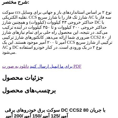
شرح مختصر:
سوکت ccs نوع ۲ بر اساس استانداردهای باز و جهانی برای وسایل
نقلیه الکتریکی. CCS شارژ تک فاز را با شارژ سریع AC سه فاز با
حداکثر خروجی ۴۳ کیلووات (کیلووات) و همچنین شارژ DC با
حداکثر خروجی ۲۰۰ کیلووات و تا ۳۵۰ کیلووات در آینده ترکیب
می‌کند. در نتیجه، این محصول راه حلی برای تمام نیازهای شارژ
ضروری شما ارائه می‌دهد. کانکتورهای شارژ ترکیبی CCS2 از ۸۰
آمپر تا ۲۰۰ آمپر موجود هستند. این یک CCS ترکیبی از شارژ سریع
AC و DC نوع ۲ در یک ورودی است. در کنار خودرو استفاده
می‌شود.
دانلود به صورت PDF
برای ما ایمیل ارسال کنید
جزئیات محصول
برچسب‌های محصول
سوکت برق خودروهای برقی DC CCS2 با جریان 80
آمپر/125 آمپر/150 آمپر/200 آمپر