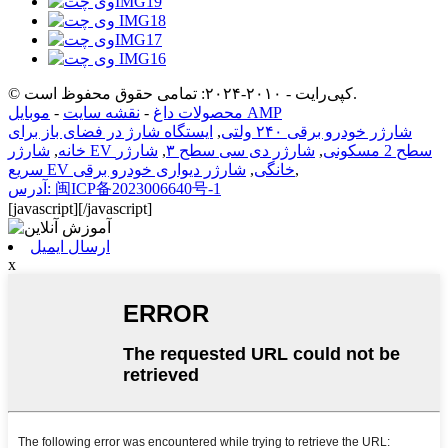
© کپی‌رایت - ۲۰۱۰-۲۰۲۴: تمامی حقوق محفوظ است.
موبایل AMP
محصولات داغ
-
نقشه سایت
-
شارژر خودرو برقی ۲۴۰ ولتی
,
ایستگاه شارژ در فضای باز برای
شارژر EV سطح 2 مسکونی
,
شارژر دی سی سطح ۳
,
شارژر
خانه
,
,
سریع EV خانگی
,
شارژر دیواری خودرو برقی
آدرس: 闽ICP备2023006640号-1
[javascript]
[/javascript]
ارسال ایمیل
x