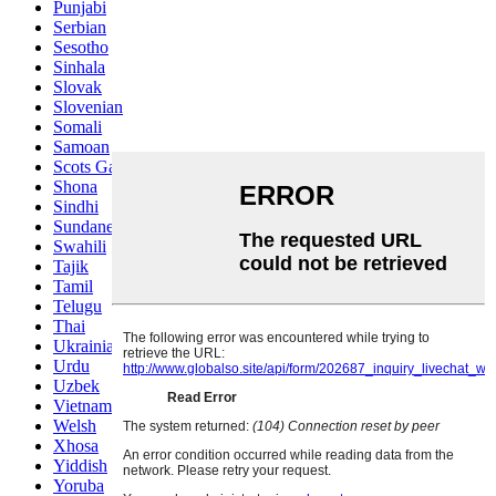
Punjabi
Serbian
Sesotho
Sinhala
Slovak
Slovenian
Somali
Samoan
Scots Gaelic
Shona
Sindhi
Sundanese
Swahili
Tajik
Tamil
Telugu
Thai
Ukrainian
Urdu
Uzbek
Vietnamese
Welsh
Xhosa
Yiddish
Yoruba