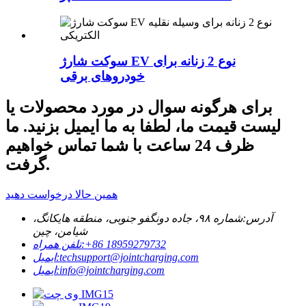
سوکت شارژ EV نوع 2 زنانه برای
خودروهای برقی
برای هرگونه سوال در مورد محصولات یا
لیست قیمت ما، لطفا به ما ایمیل بزنید. ما
ظرف 24 ساعت با شما تماس خواهیم
گرفت.
همین حالا درخواست دهید
آدرس:
شماره ۹۸، جاده دونگفو جنوبی، منطقه هایکانگ،
شیامن، چین
‎+86 18959279732‎
تلفن همراه:
techsupport@jointcharging.com
ایمیل:
info@jointcharging.com
ایمیل: