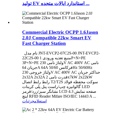
تولید EV استاندارد ایالات متحده ...
Commercial Electric OCPP 1.6Jason
2.0J Compatible 22kw Smart EV
Fast Charger Station
نام مدل JNT-EVCP2-07C2S-00 JNT-EVCP2-
22C2S-00 منبع تغذیه ورودی 1P+N+PE
3P+N+PE ولتاژ نامی 230V AC 400V AC نامی
جریان 64A 64A فرکانس 50/60Hz 50/60Hz
ولتاژ خروجی 230V AC 400V AC حداکثر جریان
2x32A 2x32A قدرت نامی 2x7kW 2x22kW
رابط رابط اتصال T2/T2S سوکت محفظه فولاد
گالوانیزه چپ/راست پنل پلی کربنات LED
نشانگر سبز/زرد/قرمز LCD صفحه نمایش 4.3
اینچ RFID Reader Mifare ISO/IEC 14443 A ...
استعلام
جزئیات