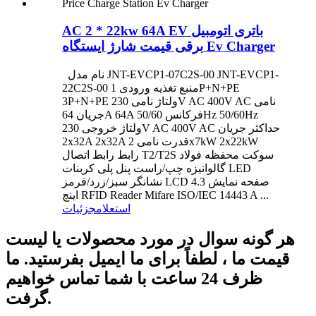
AC 2 * 22kw 64A EV باتری اتومبیل
برقی قیمت شارژ ایستگاه Ev Charger
نام مدل JNT-EVCP1-07C2S-00 JNT-EVCP1-
22C2S-00 منبع تغذیه ورودی 1P+N+PE
3P+N+PE ولتاژ نامی 230V AC 400V AC نامی
جریان 64A 64A فرکانس 50/60Hz 50/60Hz
ولتاژ خروجی 230V AC 400V AC حداکثر جریان
2x32A 2x32A قدرت نامی 2x7kW 2x22kW
رابط رابط اتصال T2/T2S سوکت محفظه فولاد
گالوانیزه چپ/راست پنل پلی کربنات LED
نشانگر سبز/زرد/قرمز LCD صفحه نمایش 4.3
اینچ RFID Reader Mifare ISO/IEC 14443 A ...
استعلام
جزئیات
هر گونه سوال در مورد محصولات یا لیست
قیمت ما ، لطفاً برای ما ایمیل بفرستید. ما
ظرف 24 ساعت با شما تماس خواهیم
گرفت.