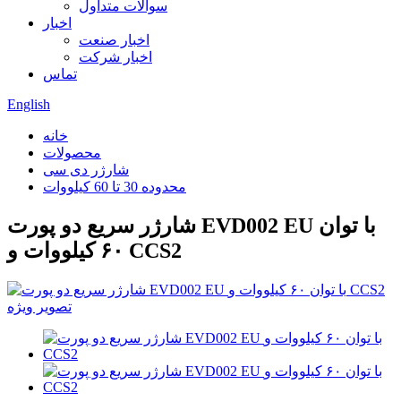
سوالات متداول
اخبار
اخبار صنعت
اخبار شرکت
تماس
English
خانه
محصولات
شارژر دی سی
محدوده 30 تا 60 کیلووات
شارژر سریع دو پورت EVD002 EU با توان
۶۰ کیلووات و CCS2