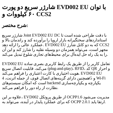
شارژر سریع دو پورت EVD002 EU با توان
۶۰ کیلووات و CCS2
شرح مختصر:
شارژر سریع Joint EVD002 EU DC با دقت طراحی شده است تا
استانداردهای سختگیرانه بازار اروپا را برآورده کند و راندمان بالا و
عملکرد عالی را ارائه دهد. EVD002 EU که به دو کابل شارژ CCS2
مجهز است، می‌تواند همزمان دو وسیله نقلیه را شارژ کند و این آن
را به یک راه حل ایده‌آل برای محیط‌های تجاری شلوغ تبدیل می‌کند.
EVD002 EU تعامل کاربر را از طریق یک رابط کاربری بصری ساده
می‌کند، قابلیت اتصال سریع (plug-and-play)، RFID، کد QR و احراز
هویت اختیاری با کارت اعتباری را فراهم می‌کند. EVD002 EU
همچنین دارای گزینه‌های اتصال قوی، از جمله اترنت، 4G و Wi-Fi
است که امکان سیستم‌های backend یکپارچه و یکپارچه‌سازی
نظارت از راه دور را فراهم می‌کند.
علاوه بر این، EVD002 از طریق پروتکل OCPP1.6 مدیریت می‌شود
که برای عملکرد پایدار در آینده، می‌تواند به OCPP 2.0.1 ارتقا یابد.