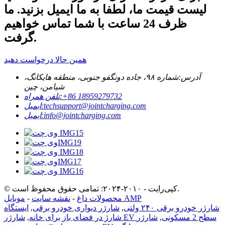
لیست قیمت ما، لطفا به ما ایمیل بزنید. ما
ظرف 24 ساعت با شما تماس خواهیم
گرفت.
همین حالا درخواست دهید
آدرس:
شماره ۹۸، جاده دونگفو جنوبی، منطقه هایکانگ،
شیامن، چین
‎+86 18959279732‎
تلفن همراه:
techsupport@jointcharging.com
ایمیل:
info@jointcharging.com
ایمیل:
© کپی‌رایت - ۲۰۱۰-۲۰۲۴: تمامی حقوق محفوظ است.
موبایل AMP
محصولات داغ
-
نقشه سایت
-
شارژر خودرو برقی ۲۴۰ ولتی
,
شارژر دیواری خودرو برقی
,
ایستگاه
شارژر EV سطح 2 مسکونی
,
شارژر
شارژ در فضای باز برای خانه
,