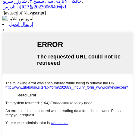
,
شارژر سریع EV خانگی
دی سی سطح ۳
,
آدرس: 闽ICP备2023006640号-1
[javascript]
[/javascript]
ارسال ایمیل
x