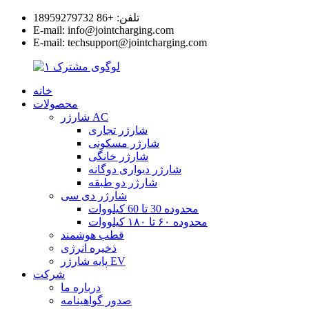
تلفن: +86 18959279732
E-mail: info@jointcharging.com
E-mail: techsupport@jointcharging.com
خانه
محصولات
شارژر AC
شارژر تجاری
شارژر مسکونی
شارژر خانگی
شارژر دیواری دوگانه
شارژر دو طبقه
شارژر دی سی
محدوده 30 تا 60 کیلووات
محدوده ۶۰ تا ۱۸۰ کیلووات
قطب هوشمند
ذخیره انرژی
پایه شارژر EV
شرکت
درباره ما
صدور گواهینامه