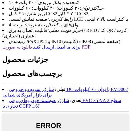
۴۰۰ ولت ± ۱۰٪
محدوده ولتاژ ورودی:
حداکثر توان:
۳۰ کیلووات؛ ۴۰ کیلووات؛ ۶۰ کیلووات
۱ * کابل CCS2؛ ۲ * کابل CCS2
پریز شارژ:
صفحه نمایش لمسی LCD با کنتراست بالا ۷ اینچی
رابط کاربری:
اترنت، 4G، وای‌فای
اتصال به اینترنت:
احراز هویت محلی:
قابلیت اتصال به برق / RFID / کد QR / کارت
اعتباری (اختیاری)
IP54 و IK10 (کابینت) / IK08 (صفحه لمسی)
رتبه‌بندی IP/IK:
دانلود به صورت PDF
برای ما ایمیل ارسال کنید
جزئیات محصول
برچسب‌های محصول
قبلی:
شارژر سریع دو خروجی DC با توان ۶۰ کیلووات EVD002
برای بازار آمریکای شمالی
بعدی:
شارژر هوشمند خودروهای برقی EVC 35 NA سطح 2
تجاری با OCPP 1.6J