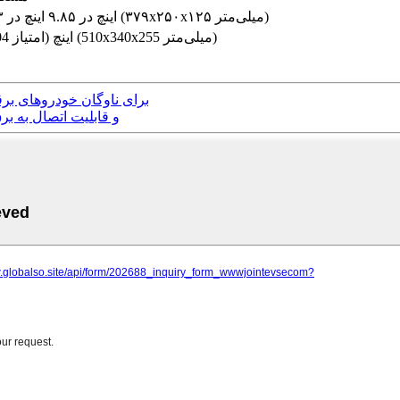
۱۴.۹۴ اینچ در ۹.۸۵ اینچ در ۴.۹۳ اینچ (۳۷۹x۲۵۰x۱۲۵ میلی‌متر)
20.08 اینچ (امتیاز 10.04 اینچ) (510x340x255 میلی‌متر)
ایستگاه شارژ هوشمند و کارآمد EVD002 30KW DCFC برای ناوگان خودروها
شارژر سریع EVD003 مدل 4 با پورت دوگانه DC و قابلی