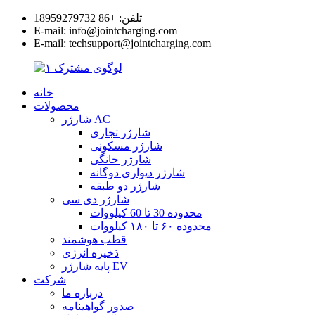
تلفن: +86 18959279732
E-mail: info@jointcharging.com
E-mail: techsupport@jointcharging.com
خانه
محصولات
شارژر AC
شارژر تجاری
شارژر مسکونی
شارژر خانگی
شارژر دیواری دوگانه
شارژر دو طبقه
شارژر دی سی
محدوده 30 تا 60 کیلووات
محدوده ۶۰ تا ۱۸۰ کیلووات
قطب هوشمند
ذخیره انرژی
پایه شارژر EV
شرکت
درباره ما
صدور گواهینامه