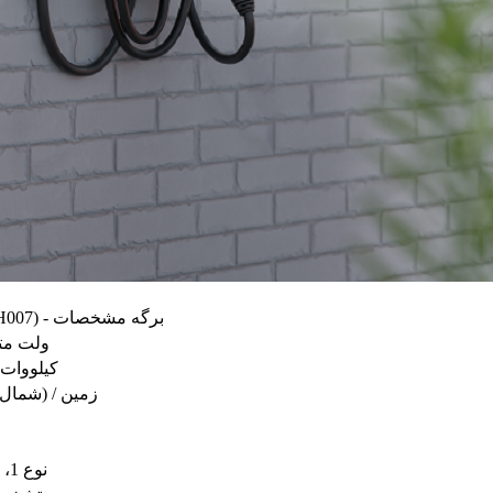
JOLT 48A (EVH007) - برگه مشخصات
۲۰۸-۲۴۰ ولت
۱۱.۵ کیلووات (۴۸ آم
L1 (چپ) / L2 (شمال) / زمین
SAE J1772، نوع 1، 18