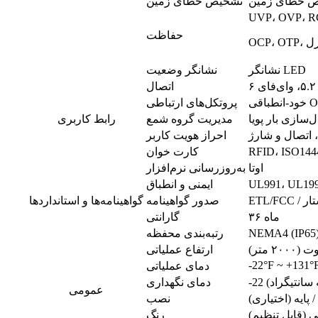
 خطای زمین
تشخیص خطای زمین
حفاظت
ترل
نشانگر LED
نشانگر وضعیت
اتصال
OC
پروتکل‌های ارتباطی
‌سازی بار پویا
مدیریت گروه شمع
رابط کاربری
احراز هویت کاربر
کارت خوان
اوتا
به‌روزرسانی نرم‌افزار
ایمنی و انطباق
استار
صدور گواهینامه
گواهینامه‌ها و استانداردها
۳۶ ماه
گارانتی
NEMA4 (IP65)
رتبه‌بندی محفظه
ارتفاع عملیاتی
-22°F ~ +131°
دمای عملیاتی
دمای نگهداری
عمومی
/ پایه (اختیاری)
نصب
(قابل تنظیم)
رنگ