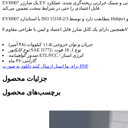
EVH007 یک شارژر EV با کارایی بالا با حداکثر توان 11.5 کیلووات (48 آمپر) و حداکثر راندمان ناوگان است. عملکرد حرارتی پیشرفته آن، با یک پد حرارتی سیلیکونی و سینک حرارتی ریخته‌گری شده، عملکرد
قابل اعتمادی را حتی در شرایط سخت تضمین می‌کند.
جریان و توان خروجی:
۱۱.۵ کیلووات (۴۸ آمپر)
SAE J1772، نوع 1، 18 فوت
نوع کانکتور:
ETL/FCC / انرژی استار
صدور گواهینامه:
گارانتی:
۳۶ ماه
دانلود به صورت PDF
برای ما ایمیل ارسال کنید
جزئیات محصول
برچسب‌های محصول