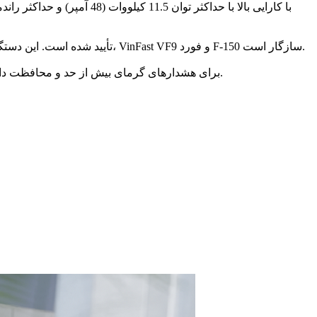
EVH007 با استاندارد ISO 15118-2/3 مطابقت دارد و توسط Hubject و Keysight تأیید شده است. این دستگاه با تولیدکنندگان اصلی خودرو از جمله ولوو، بی‌ام‌و، لوسید، VinFast VF9 و فورد F-150 سازگار است.
همچنین دارای یک کابل شارژ قابل اعتماد و ایمن با طراحی مقاوم 8AWG، حسگر دمای NTC برای هشدارهای گرمای بیش از حد و محافظت داخلی در برابر سرقت برای آرامش خاطر است.