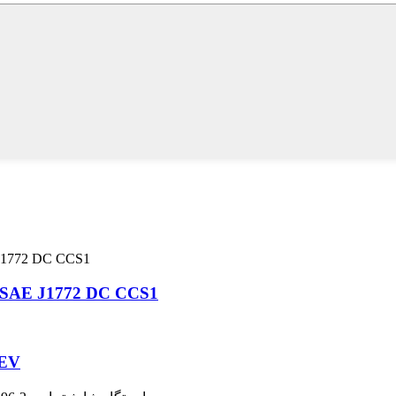
سوکت شارژ خودروهای برقی ورودی 200 آمپر AE J1772 DC CCS1
شارژر ماشین الکت