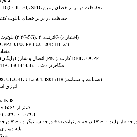
تشخیص
UVP، OVP، RCD (CCID 20)، SPD، حفاظت در برابر خطای زمین،
OCP، OTP، حفاظت در برابر خطای پایلوت کن
بلوتوث ۵.۲، وای‌فای ۶ (۲.۴G/5G)، اترنت، ۴G (اختیاری)
خود-انطباقی PP2.0.1/0CPP 1.6J، 1s015118-2/3
متعادل
اتصال و شارژ (رایگان)، اتصال و شارژ (PnC)، کارت RFID، OCPP
RFID، ISO14443A، IS014443B، 13.56 مگاهرتز
UL991، UL1998، UL2231، UL2594، IS015118 (ضمانت و ضمانت)
ETL/FCC / انرژی 
، IK08
کمتر از ۶۵۶۱ فوت (۲۰۰۰ متر)
F (-30°C ~ +55°C)
2 درجه فارنهایت ~ +185 درجه فارنهایت (-30 درجه سانتیگراد - +85 درجه سانتیگراد)
پایه دیواری 
مشکی 