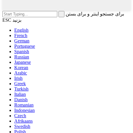
برای جستجو اینتر و برای بستن
ESC بزنید
English
French
German
Portuguese
Spanish
Russian
Japanese
Korean
Arabic
Irish
Greek
Turkish
Italian
Danish
Romanian
Indonesian
Czech
Afrikaans
Swedish
Polish