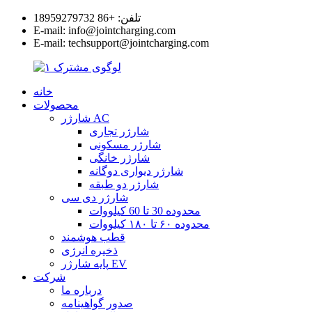
تلفن: +86 18959279732
E-mail: info@jointcharging.com
E-mail: techsupport@jointcharging.com
خانه
محصولات
شارژر AC
شارژر تجاری
شارژر مسکونی
شارژر خانگی
شارژر دیواری دوگانه
شارژر دو طبقه
شارژر دی سی
محدوده 30 تا 60 کیلووات
محدوده ۶۰ تا ۱۸۰ کیلووات
قطب هوشمند
ذخیره انرژی
پایه شارژر EV
شرکت
درباره ما
صدور گواهینامه