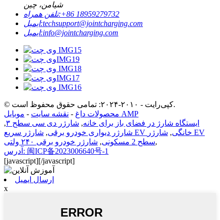
شیامن، چین
‎+86 18959279732‎
تلفن همراه:
techsupport@jointcharging.com
ایمیل:
info@jointcharging.com
ایمیل:
© کپی‌رایت - ۲۰۱۰-۲۰۲۴: تمامی حقوق محفوظ است.
موبایل AMP
محصولات داغ
-
نقشه سایت
-
ایستگاه شارژ در فضای باز برای خانه
,
شارژر دی سی سطح ۳
,
شارژر سریع EV خانگی
,
شارژر EV
شارژر دیواری خودرو برقی
,
,
سطح 2 مسکونی
,
شارژر خودرو برقی ۲۴۰ ولتی
آدرس: 闽ICP备2023006640号-1
[javascript]
[/javascript]
ارسال ایمیل
x