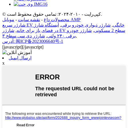
© کپی‌رایت - ۲۰۱۰-۲۰۲۴: تمامی حقوق محفوظ است.
موبایل AMP
محصولات داغ
-
نقشه سایت
-
شارژر سریع EV خانگی
,
شارژر دیواری خودرو برقی
,
ایستگاه شارژ
شارژر EV سطح 2 مسکونی
,
شارژر خودرو
در فضای باز برای خانه
,
,
برقی ۲۴۰ ولتی
,
شارژر دی سی سطح ۳
آدرس: 闽ICP备2023006640号-1
[javascript]
[/javascript]
ارسال ایمیل
x