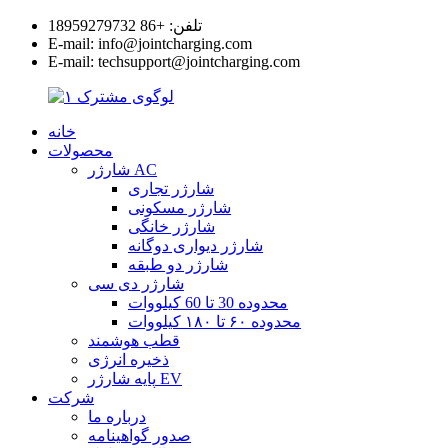
تلفن: +86 18959279732
E-mail: info@jointcharging.com
E-mail: techsupport@jointcharging.com
خانه
محصولات
شارژر AC
شارژر تجاری
شارژر مسکونی
شارژر خانگی
شارژر دیواری دوگانه
شارژر دو طبقه
شارژر دی سی
محدوده 30 تا 60 کیلووات
محدوده ۶۰ تا ۱۸۰ کیلووات
قطب هوشمند
ذخیره انرژی
پایه شارژر EV
شرکت
درباره ما
صدور گواهینامه