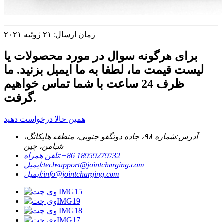
زمان ارسال: ۲۱ ژوئیه ۲۰۲۱
برای هرگونه سوال در مورد محصولات یا
لیست قیمت ما، لطفا به ما ایمیل بزنید. ما
ظرف 24 ساعت با شما تماس خواهیم
گرفت.
همین حالا درخواست دهید
آدرس:
شماره ۹۸، جاده دونگفو جنوبی، منطقه هایکانگ،
شیامن، چین
‎+86 18959279732‎
تلفن همراه:
techsupport@jointcharging.com
ایمیل:
info@jointcharging.com
ایمیل: