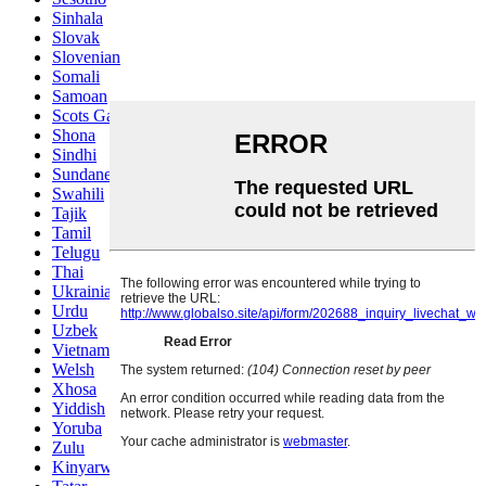
Sinhala
Slovak
Slovenian
Somali
Samoan
Scots Gaelic
Shona
Sindhi
Sundanese
Swahili
Tajik
Tamil
Telugu
Thai
Ukrainian
Urdu
Uzbek
Vietnamese
Welsh
Xhosa
Yiddish
Yoruba
Zulu
Kinyarwanda