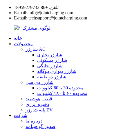
تلفن: +86 18959279732
E-mail: info@jointcharging.com
E-mail: techsupport@jointcharging.com
خانه
محصولات
شارژر AC
شارژر تجاری
شارژر مسکونی
شارژر خانگی
شارژر دیواری دوگانه
شارژر دو طبقه
شارژر دی سی
محدوده 30 تا 60 کیلووات
محدوده ۶۰ تا ۱۸۰ کیلووات
قطب هوشمند
ذخیره انرژی
پایه شارژر EV
شرکت
درباره ما
صدور گواهینامه