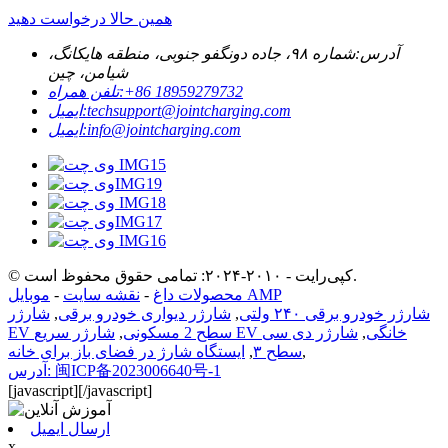
همین حالا درخواست دهید
آدرس:
شماره ۹۸، جاده دونگفو جنوبی، منطقه هایکانگ،
شیامن، چین
‎+86 18959279732‎
تلفن همراه:
techsupport@jointcharging.com
ایمیل:
info@jointcharging.com
ایمیل:
© کپی‌رایت - ۲۰۱۰-۲۰۲۴: تمامی حقوق محفوظ است.
موبایل AMP
محصولات داغ
-
نقشه سایت
-
شارژر خودرو برقی ۲۴۰ ولتی
,
شارژر دیواری خودرو برقی
,
شارژر
شارژر سریع EV خانگی
,
شارژر دی سی
EV سطح 2 مسکونی
,
,
سطح ۳
,
ایستگاه شارژ در فضای باز برای خانه
آدرس: 闽ICP备2023006640号-1
[javascript]
[/javascript]
ارسال ایمیل
x