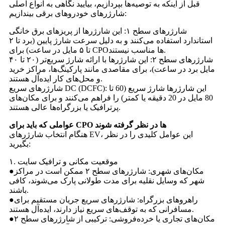
قبل از اینکه به توصیه‌ها بپردازیم، بیایید نگاهی به انواع اصلی
شارژرهای خودروهای برقی بیندازیم:
شارژرهای سطح ۱: این شارژرها از پریزهای برق خانگی
استاندارد استفاده می‌کنند و به دلیل سرعت شارژ پایین (برد تا ۲
تا ۵ مایل در ساعت) برای CPOها مناسب نیستند.
شارژرهای سطح ۲: این شارژرها با ارائه شارژ سریع‌تر (۲۰ تا ۴۰
مایل برد در ساعت)، برای مقاصدی مانند پارکینگ‌ها، مراکز خرید
و محل‌های کار ایده‌آل هستند.
شارژرهای سریع DC (DCFC): این شارژرها شارژ سریع (60 تا
80 مایل در 20 دقیقه یا کمتر) را فراهم می‌کنند و برای مکان‌های
پرترافیک یا بزرگراه‌ها عالی هستند.
عواملی که باید برای CPO ها در نظر گرفته شوند
هنگام انتخاب شارژرهای EV، این عوامل کلیدی را در نظر
بگیرید:
۱. موقعیت مکانی و ترافیک سایت
●مکان‌های شهری: شارژرهای سطح ۲ ممکن است در مراکز
شهر که وسایل نقلیه برای مدت طولانی پارک می‌شوند، کافی
باشند.
●راهروهای بزرگراه: شارژرهای سریع جریان مستقیم برای
مسافرانی که به توقف‌های سریع نیاز دارند، ایده‌آل هستند.
●مکان‌های تجاری یا خرده‌فروشی: ترکیبی از شارژرهای سطح ۲