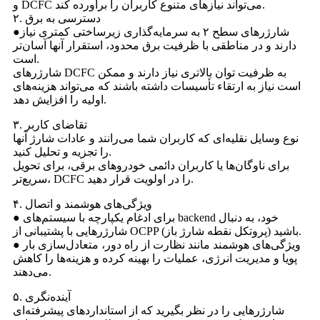
و DCFC می‌تواند نیازهای متنوع کاربران را برآورده کند.
۲. دسترسی به برق
●شارژرهای سطح ۲ به سرمایه‌گذاری زیرساختی کمتری نیاز
دارند و در مناطقی با ظرفیت برق محدود، استقرار آنها آسان‌تر
است.
شارژرهای DCFC به ظرفیت توان بالاتری نیاز دارند و ممکن
است نیاز به ارتقاء تأسیسات داشته باشند که می‌تواند هزینه‌های
اولیه را افزایش دهد.
۳. تقاضای کاربر
نوع وسایل نقلیه‌ای که کاربران شما می‌رانند و عادات شارژ آنها
را تجزیه و تحلیل کنید.
برای ناوگان‌ها یا کاربران دائمی خودروهای برقی، برای تحویل
سریع‌تر، DCFC را در اولویت قرار دهید.
۴. ویژگی‌های هوشمند و اتصال
● برای ادغام یکپارچه با سیستم‌های backend خود، به دنبال
شارژرهایی با پشتیبانی از OCPP (پروتکل نقطه شارژ باز) باشید.
● ویژگی‌های هوشمند مانند نظارت از راه دور، متعادل‌سازی بار
پویا و مدیریت انرژی، عملیات را بهینه کرده و هزینه‌ها را کاهش
می‌دهند.
۵. آینده‌نگری
شارژرهایی را در نظر بگیرید که از استانداردهای پیشرفته‌ای