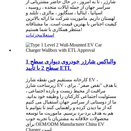
شارژر ، تا به امروز ، در حال حاضر مشتریانی از
سراسر جهان از جمله ایالات متحده ، روسیه ،
اسپانیا ، ایتالیا ، سنگاپور ، مالزی ، تایلند و
لهستان داریم. ماموریت شرکت ما ارائه بالاترین
کیفیت اجناس با بهترین قیمت است. ما مشتاقانه
منتظر همکاری با شما هستیم!
استعلام
جزئیات
والباکس شارژر خودروی دیواری سطح 1
سطح 2 با تأیید ETL
کارخانه مستقیم چین نقطه شارژ EV ،
زیرساخت شارژ EV ، با هدف "نقص صفر". برای
مراقبت از محیط زیست و بازده اجتماعی ،
مسئولیت اجتماعی کارکنان را وظیفه خود بدانید.
ما از دوستانی از سراسر جهان استقبال می کنیم
که از ما دیدن کرده و راهنمایی کنند تا بتوانیم با
هم به هدف برد-برد برسیم. ماموریت ما توسعه
محصولات خلاقانه به مشتریان با تجربه خوب
برای OEM/ODM Manufacturer China EV
Charger است.