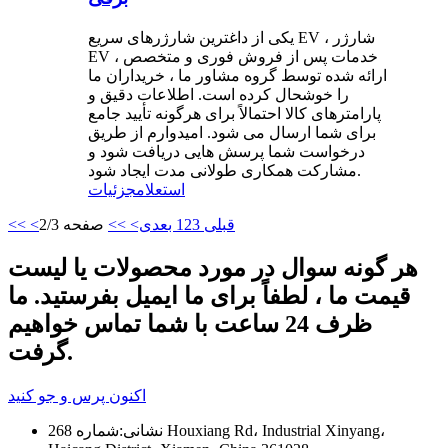
یکی از داغترین شارژرهای سریع EV ، شارژر
EV ، خدمات پس از فروش فوری و متخصص
ارائه شده توسط گروه مشاور ما ، خریداران ما
را خوشحال کرده است. اطلاعات دقیق و
پارامترهای کالا احتمالاً برای هرگونه تأیید جامع
برای شما ارسال می شود. امیدوارم از طریق
درخواست شما پرسش هایی دریافت شود و
مشارکت همکاری طولانی مدت ایجاد شود.
استعلام
جزئیات
<قبلی
3
2
1
بعدی>
>>
صفحه 2/3
<<
هر گونه سوال در مورد محصولات یا لیست
قیمت ما ، لطفاً برای ما ایمیل بفرستید. ما
ظرف 24 ساعت با شما تماس خواهیم
گرفت.
اکنون پرس و جو کنید
نشانی:
شماره 268 Houxiang Rd، Industrial Xinyang،