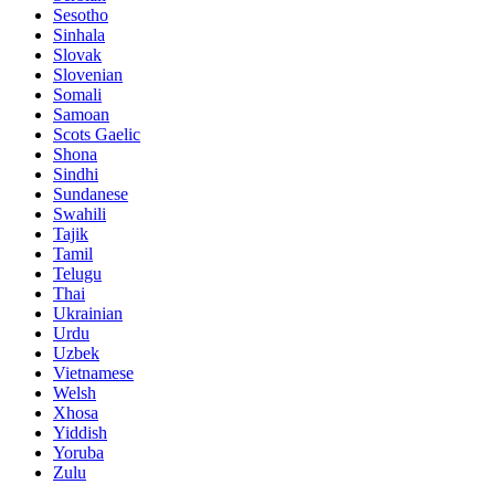
Sesotho
Sinhala
Slovak
Slovenian
Somali
Samoan
Scots Gaelic
Shona
Sindhi
Sundanese
Swahili
Tajik
Tamil
Telugu
Thai
Ukrainian
Urdu
Uzbek
Vietnamese
Welsh
Xhosa
Yiddish
Yoruba
Zulu