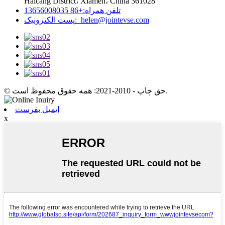
Haicang District، Xiamen، China 361028
تلفن همراه:
+86 13656008035
helen@jointevse.com
پست الکترونیک:
© حق چاپ - 2010-2021: همه حقوق محفوظ است.
ایمیل بفرست
x